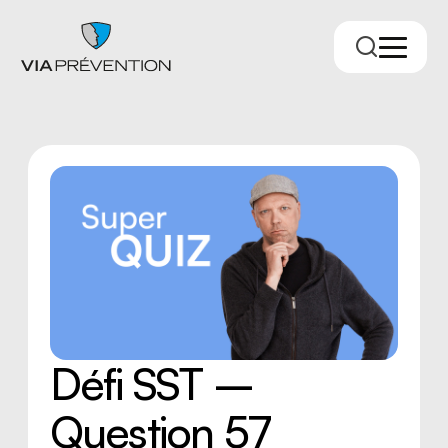
Trouver votre conseiller.ère
Défi SST –
Question 57
RMPPÉ