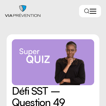
Trouver votre conseiller.ère
Défi SST –
Question 49
RMPPÉ