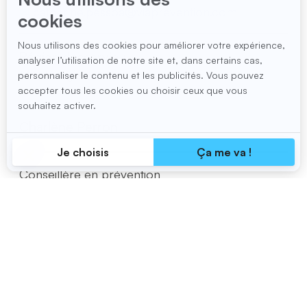
✉
catherine.pessoa@viaprevention.com
Région desservie :
Montérégie
Charlène Perron
Conseillère en prévention
☎
514 955-0454, poste 242
✉
charlene.perron@viaprevention.com
Régions desservies :
Côte-Nord, Saguenay-Lac-Saint-Jean