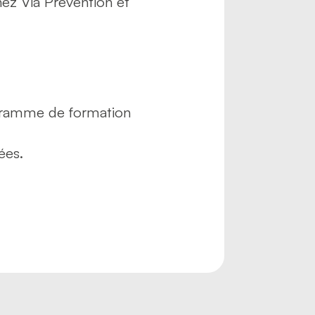
hez Via Prévention et
.
rogramme de formation
ées.