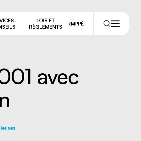
VICES-
LOIS ET
RMPPÉ
SEILS
RÈGLEMENTS
 001 avec
n
RMPPÉ
s
rmations
lleuses