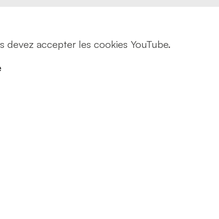
 psychosociaux
 routière
rt de marchandises
rt de personnes
us devez accepter les cookies YouTube.
e