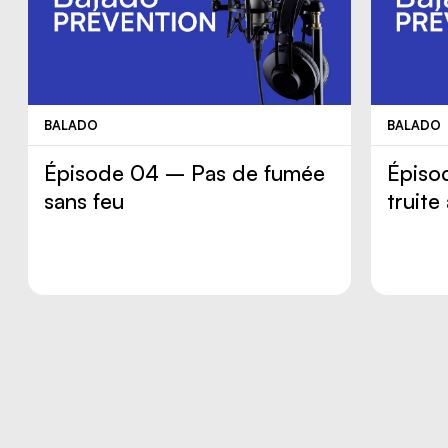
BALADO
BALADO
Épisode 04 – Pas de fumée
Épiso
sans feu
truit