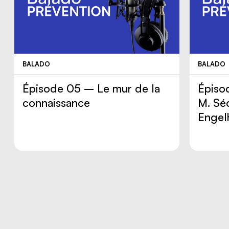
BALADO
BALADO
Épisode 05 – Le mur de la
Épiso
connaissance
M. Sé
Engel