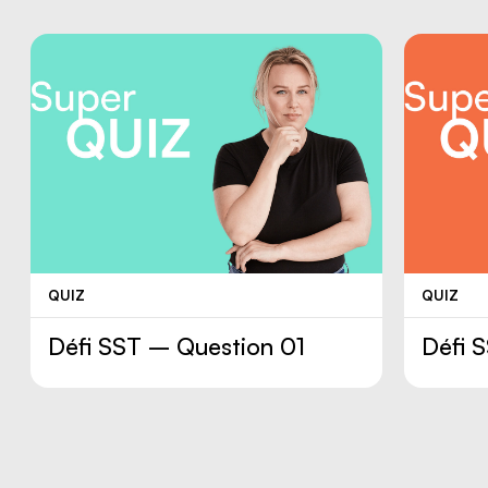
https://www.cnesst.gouv.qc.ca/sites/default
a-la-chaleur.pdf
QUIZ
QUIZ
Défi SST – Question 01
Défi 