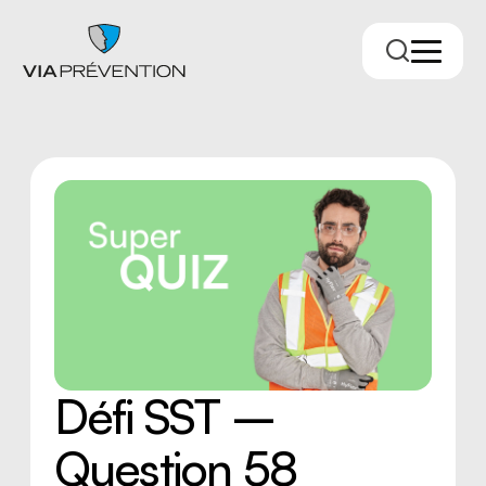
Trouver votre conseiller.ère
Défi SST –
Question 58
RMPPÉ